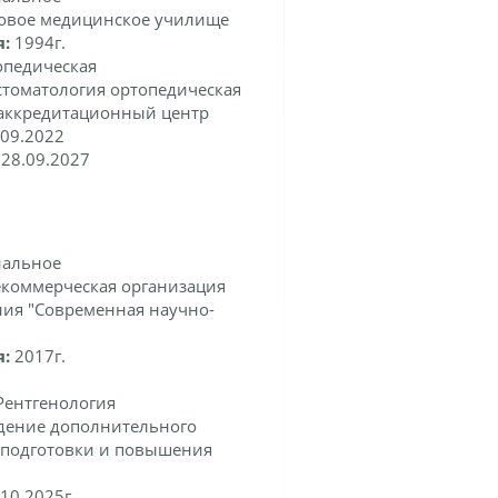
овое медицинское училище
я:
1994г.
опедическая
томатология ортопедическая
аккредитационный центр
.09.2022
:
28.09.2027
нальное
коммерческая организация
ия "Современная научно-
я:
2017г.
ентгенология
дение дополнительного
еподготовки и повышения
10.2025г.