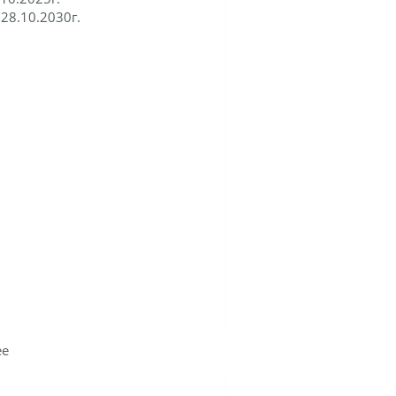
:
28.10.2030г.
ее